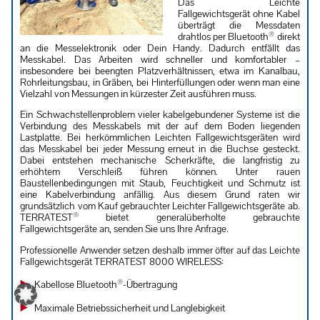
Das Leichte
Fallgewichtsgerät ohne Kabel
überträgt die Messdaten
®
drahtlos per Bluetooth
direkt
an die Messelektronik oder Dein Handy. Dadurch entfällt das
Messkabel. Das Arbeiten wird schneller und komfortabler –
insbesondere bei beengten Platzverhältnissen, etwa im Kanalbau,
Rohrleitungsbau, in Gräben, bei Hinterfüllungen oder wenn man eine
Vielzahl von Messungen in kürzester Zeit ausführen muss.
Ein Schwachstellenproblem vieler kabelgebundener Systeme ist die
Verbindung des Messkabels mit der auf dem Boden liegenden
Lastplatte. Bei herkömmlichen Leichten Fallgewichtsgeräten wird
das Messkabel bei jeder Messung erneut in die Buchse gesteckt.
Dabei entstehen mechanische Scherkräfte, die langfristig zu
erhöhtem Verschleiß führen können. Unter rauen
Baustellenbedingungen mit Staub, Feuchtigkeit und Schmutz ist
eine Kabelverbindung anfällig. Aus diesem Grund raten wir
grundsätzlich vom Kauf gebrauchter Leichter Fallgewichtsgeräte ab.
®
TERRATEST
bietet generalüberholte gebrauchte
Fallgewichtsgeräte an, senden Sie uns Ihre Anfrage.
Professionelle Anwender setzen deshalb immer öfter auf das Leichte
Fallgewichtsgerät TERRATEST 8000 WIRELESS:
®
Kabellose Bluetooth
-Übertragung
Maximale Betriebssicherheit und Langlebigkeit