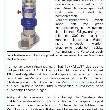
mit Verlegetiefen von 45 cm und
Grabenbreiten von lediglich 15
cm. Diese Bauweise spart Zeit
und Kosten und stellt den
normgerechten
Verdichtungsnachweis
jedoch
lange Zeit vor große
Herausforderungen. Herkömm­
liche Leichte Fallgewichtsgeräte
mit einer 300 mm Lastplatte
können in solch schmalen Gräben
nicht eingesetzt werden.
Gleichzeitig verlangen Städte,
Kommunen und Versorger auch
bei Glasfaser und Breitbandprojekten einen zuverlässigen Nachweis
der Bodenverdichtung.
®
Für genau diesen Anwendungsfall hat TERRATEST
das Leichte
Fallgewichtsgerät TRENCH entwickelt. Mit speziellen konstruiert
100-mm-Lastplatte und das 5-kg-Fallgewicht ermöglichen präzise,
reproduzierbare Verdichtungsmessungen selbst in nur 15 cm breiten
Glasfasergräben. Damit lässt sich der
Verdichtungsnachweis
direkt
auf der Baustelle schnell und wirtschaftlich durchführen, ohne
aufwendige Laborprüfungen.
Aufgrund der kleineren Lastplatte beträgt die Messtiefe des
TRENCH-Gerätes etwa 15 bis 20 cm. Das Leichte Fallgewichtsgerät
eignet sich daher besonders zur Kontrolle der Verdichtung der
Verfüllung von Glasfaser-, Kabel- und Leitungsgräben und ist die