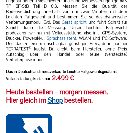
ungebundenen Tragschichten und Bodenverbesserungen gemäß
TP BF-StB Teil B 8.3.
Messen Sie die Qualität der
Bodenverdichtung innerhalb von nur zwei Minuten mit dem
Leichten Fallgewicht und bestimmen Sie so das dynamische
Verformungsmodul Evd.
Das
Gerät spricht
und führt Schritt für
Schritt durch die Messung. Unser Leichtes Fallgewicht
produzieren wir nur mit Vollausstattung, also inkl. GPS-System,
Drucker, Powerakku,
Sprachassistent
, WLAN und PC-Software.
Und das zu einem unschlagbar günstigen Preis, denn nur bei
®
TERRATEST
kaufst Du direkt beim Hersteller, ohne Preis
Aufschlag über den Handel oder teure (versteckte)
Vertreterprovisionen.
Das in Deutschland meistverkaufte Leichte Fallgewichtsgerät mit
2.499 €
Vollausstattung kostet nur
Heute bestellen – morgen messen.
Hier gleich im
Shop
bestellen.