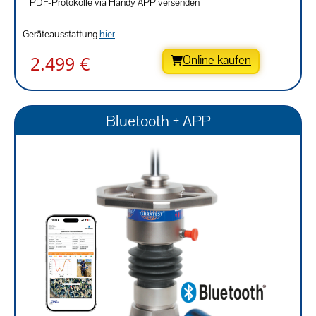
– PDF-Protokolle via Handy APP versenden
Geräteausstattung
hier
2.499 €
Online kaufen
Bluetooth + APP