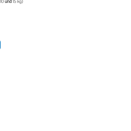
 10
und
15 kg)