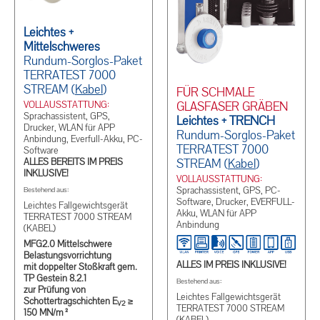
Leichtes +
Mittelschweres
Rundum-Sorglos-Paket
TERRATEST 7000
STREAM (
Kabel
)
FÜR SCHMALE
VOLLAUSSTATTUNG:
GLASFASER GRÄBEN
Sprachassistent, GPS,
Leichtes + TRENCH
Drucker, WLAN für APP
Rundum-Sorglos-Paket
Anbindung, Everfull-Akku, PC-
TERRATEST 7000
Software
ALLES BEREITS IM PREIS
STREAM (
Kabel
)
INKLUSIVE!
VOLLAUSSTATTUNG:
Sprachassistent, GPS, PC-
Bestehend aus:
Software, Drucker, EVERFULL-
Leichtes Fallgewichtsgerät
Akku, WLAN für APP
TERRATEST 7000 STREAM
Anbindung
(KABEL)
MFG2.0 Mittelschwere
Belastungsvorrichtung
ALLES IM PREIS INKLUSIVE!
mit doppelter Stoßkraft gem.
TP Gestein 8.2.1
Bestehend aus:
zur Prüfung von
Leichtes Fallgewichtsgerät
Schottertragschichten E
≥
V2
TERRATEST 7000 STREAM
150 MN/m²
(KABEL)