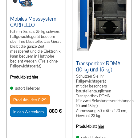
Mobiles Messsystem
CARRELLO
Fahren Sie das 35 kg schwere
Fallgewichtsgerät bequem
über Ihre Baustelle. Das Gerät
bleibt die ganze Zeit
messbereit und die Elektronik
kann bequem in Hüfthöhe
bedient werden. (Preis ohne
Transportbox ROMA
Fallgewichtsgerät)
(10 kg
und
15 kg)
Schützen Sie Ihr
Produktblatt
hier
Fallgewichtsgerät
mit der besonders
sofort lieferbar
baustellentauglichen
Transportbox ROMA
Produktvideo 0:29
(für
zwei
Belastungsvorrichtungen
10
und
15 kg)
880
€
Abmessung 50 x 40 x 120 cm,
In den Warenkorb
Gewicht 23 kg.
Produktblatt
hier
sofort lieferbar