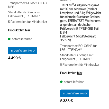
Transportbox ROMA für LFG +
®
TRENCH
-Fallgewichtsgerät
MFG
mit 10 cm schmaler (ovaler)
Standhilfe für Stange mit
Lastplatte und 5 kg Fallgewicht
Fallgewicht „TRETMINE“
für schmale Glasfaser Gräben
gem. TERRATEST-Werksnorm
5 Papierrollen für Minidrucker
angelehnt an deutsche
Prüfvorschrift TP BF-StB Teil
Produktblatt
hier
B 8.4
Fallgewicht 5 kg (Stoßkraft
sofort lieferbar
3535 N)
Transportbox BOLOGNA für
®
LFG + TRENCH
In den Warenkorb
Standhilfe für Stange mit
4.499
€
Fallgewicht „TRETMINE“
5 Papierrollen für Minidrucker
Produktblatt
hier
sofort lieferbar
In den Warenkorb
5.333
€