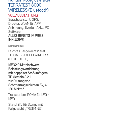
Rundum-Sorglos-Paket
TERRATEST 8000
WIRELESS (
Bluetooth
)
VOLLAUSSTATTUNG:
Sprachassistent, GPS,
Drucker, WLAN für APP
Anbindung, Everfull-Akku, PC-
Software
ALLES BEREITS IM PREIS
INKLUSIVE!
Bestehend aus:
Leichtes Fallgewichtsgerät
TERRATEST 8000 WIRELESS
(BLUETOOTH)
MFG2.0 Mittelschwere
Belastungsvorrichtung
mit doppelter Stoßkraft gem.
TP Gestein 8.2.1
zur Prüfung von
Schottertragschichten E
≥
V2
150 MN/m²
Transportbox ROMA für LFG +
MFG
Standhilfe für Stange mit
Fallgewicht „TRETMINE“