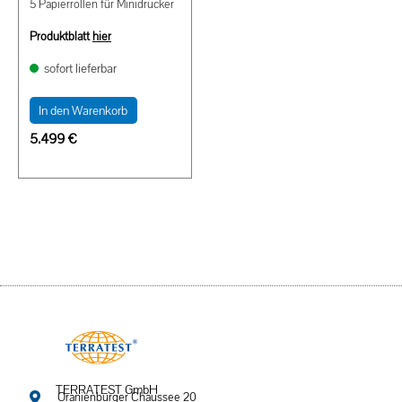
5 Papierrollen für Minidrucker
Produktblatt
hier
sofort lieferbar
In den Warenkorb
5.499
€
TERRATEST GmbH
Oranienburger Chaussee 20