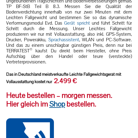
ungebundenen Tragschichten und Bodenverbesserungen gemäß
TP BF-StB Teil B 8.3.
Messen Sie die Qualität der
Bodenverdichtung innerhalb von nur zwei Minuten mit dem
Leichten Fallgewicht und bestimmen Sie so das dynamische
Verformungsmodul Evd.
Das
Gerät spricht
und führt Schritt für
Schritt durch die Messung. Unser Leichtes Fallgewicht
produzieren wir nur mit Vollausstattung, also inkl. GPS-System,
Drucker, Powerakku,
Sprachassistent
, WLAN und PC-Software.
Und das zu einem unschlagbar günstigen Preis, denn nur bei
®
TERRATEST
kaufst Du direkt beim Hersteller, ohne Preis
Aufschlag über den Handel oder teure (versteckte)
Vertreterprovisionen.
Das in Deutschland meistverkaufte Leichte Fallgewichtsgerät mit
2.499 €
Vollausstattung kostet nur
Heute bestellen – morgen messen.
Hier gleich im
Shop
bestellen.