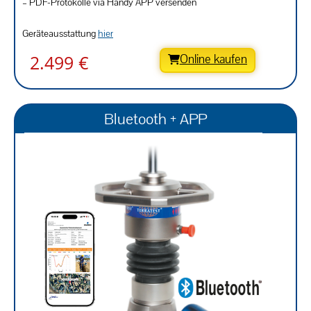
– PDF-Protokolle via Handy APP versenden
Geräteausstattung
hier
2.499 €
Online kaufen
Bluetooth + APP