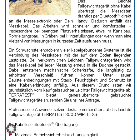
Das Leichte
Fallgewichtsgerät ohne Kabel
überträgt die Messdaten
®
drahtlos per Bluetooth
direkt
an die Messelektronik oder Dein Handy. Dadurch entfällt das
Messkabel. Das Arbeiten wird schneller und komfortabler –
insbesondere bei beengten Platzverhältnissen, etwa im Kanalbau,
Rohrleitungsbau, in Gräben, bei Hinterfüllungen oder wenn man eine
Vielzahl von Messungen in kürzester Zeit ausführen muss.
Ein Schwachstellenproblem vieler kabelgebundener Systeme ist die
Verbindung des Messkabels mit der auf dem Boden liegenden
Lastplatte. Bei herkömmlichen Leichten Fallgewichtsgeräten wird
das Messkabel bei jeder Messung erneut in die Buchse gesteckt.
Dabei entstehen mechanische Scherkräfte, die langfristig zu
erhöhtem Verschleiß führen können. Unter rauen
Baustellenbedingungen mit Staub, Feuchtigkeit und Schmutz ist
eine Kabelverbindung anfällig. Aus diesem Grund raten wir
grundsätzlich vom Kauf gebrauchter Leichter Fallgewichtsgeräte ab.
®
TERRATEST
bietet generalüberholte gebrauchte
Fallgewichtsgeräte an, senden Sie uns Ihre Anfrage.
Professionelle Anwender setzen deshalb immer öfter auf das Leichte
Fallgewichtsgerät TERRATEST 8000 WIRELESS:
®
Kabellose Bluetooth
-Übertragung
Maximale Betriebssicherheit und Langlebigkeit