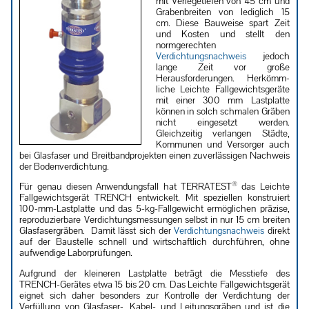
mit Verlegetiefen von 45 cm und
Grabenbreiten von lediglich 15
cm. Diese Bauweise spart Zeit
und Kosten und stellt den
normgerechten
Verdichtungsnachweis
jedoch
lange Zeit vor große
Herausforderungen. Herkömm­
liche Leichte Fallgewichtsgeräte
mit einer 300 mm Lastplatte
können in solch schmalen Gräben
nicht eingesetzt werden.
Gleichzeitig verlangen Städte,
Kommunen und Versorger auch
bei Glasfaser und Breitbandprojekten einen zuverlässigen Nachweis
der Bodenverdichtung.
®
Für genau diesen Anwendungsfall hat TERRATEST
das Leichte
Fallgewichtsgerät TRENCH entwickelt. Mit speziellen konstruiert
100-mm-Lastplatte und das 5-kg-Fallgewicht ermöglichen präzise,
reproduzierbare Verdichtungsmessungen selbst in nur 15 cm breiten
Glasfasergräben. Damit lässt sich der
Verdichtungsnachweis
direkt
auf der Baustelle schnell und wirtschaftlich durchführen, ohne
aufwendige Laborprüfungen.
Aufgrund der kleineren Lastplatte beträgt die Messtiefe des
TRENCH-Gerätes etwa 15 bis 20 cm. Das Leichte Fallgewichtsgerät
eignet sich daher besonders zur Kontrolle der Verdichtung der
Verfüllung von Glasfaser-, Kabel- und Leitungsgräben und ist die