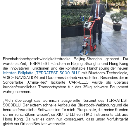
Eisenbahnhochgeschwindigkeitsstrecke Beijing-Shanghai genannt. Da
wurde es Zeit, TERRATEST Händlern in Beijing, Shanghai und Hong Kong
die innovativen Funktionen und die komfortable Handhabung der neuen
leichten Fallplatte „TERRATEST 5000 BLU“
mit Bluetooth-Technologie,
VOICE NAVIGATION und Dauermessbetrieb vorzustellen. Besonders der in
Sonderfarbe „China-Red“ lackierte CARRELLO wurde als überaus
kundenfreundliches Transportsystem für das 35kg schwere Equipment
wahrgenommen.
„Mich überzeugt das technisch ausgereifte Konzept des TERRATEST
5000BLU. Der extrem schnelle Aufbau der Bluetooth-Verbindung und die
benutzerfreundliche Software sind für mich Pluspunkte, die meine Kunden
sicher zu schätzen wissen“, so XIU FU LEI von HKD Instruments Ltd. aus
Hong Kong. Da war es dann nur konsequent, dass unser Vorführgerät
gleich vor Ort den Besitzer wechselte.