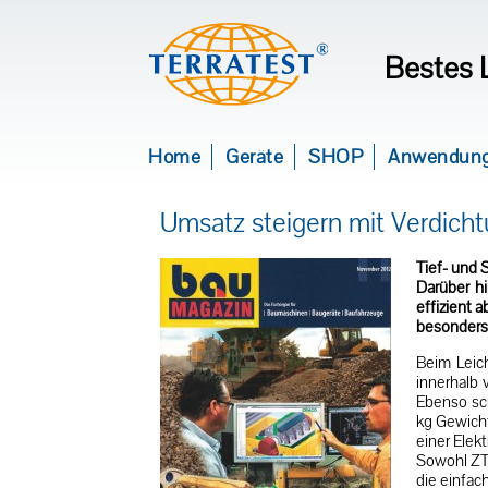
Bestes 
Home
Geräte
SHOP
Anwendun
Umsatz steigern mit Verdic
Tief- und 
Darüber h
effizient 
besonders 
Beim Leic
innerhalb 
Ebenso sch
kg Gewicht
einer Elek
Sowohl ZT
die einfac