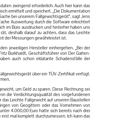
daten zwingend erforderlich. Auch hier kann das
sch ermittelt und speichert. „Die Dokumentation
 Sache bei unserem Fallgewichtsgerät“, sagt Jens
fache Auswertung durch die Software erleichtert
lich im Büro ausdrucken und hinterher haben uns
rät, deshalb darauf zu achten, dass das Leichte
eit der Messungen gewährleistet ist.
den jeweiligen Hersteller einhergehen. „Bei der
Fritz Burkhardt, Geschäftsführer von Der Garten-
haben auch schon eklatante Schadensfälle der
allgewichtsgerät über ein TÜV-Zertifikat verfügt.
rmen.
allgewicht, um Geld zu sparen. Diese Rechnung sei
Wenn die Verdichtungsqualität des vorgefundenen
das Leichte Fallgewicht auf unseren Baustellen
bringen von Geogittern oder das Vornehmen von
nter 4.000,00 Euro hatte sich bereits nach drei
le erst mal komplett durchzumessen. Ich kann das