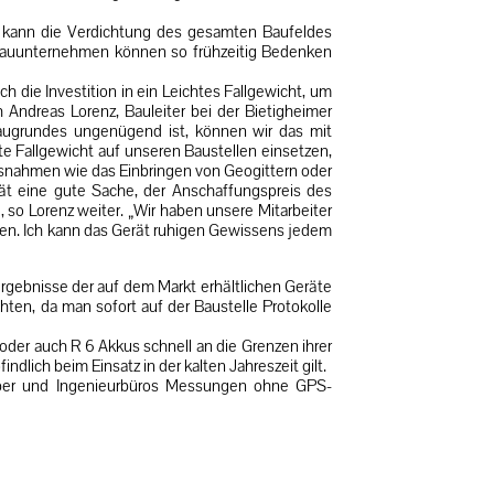
So kann die Verdichtung des gesamten Baufeldes
 Bauunternehmen können so frühzeitig Bedenken
ch die Investition in ein Leichtes Fallgewicht, um
 Andreas Lorenz, Bauleiter bei der Bietigheimer
ugrundes ungenügend ist, können wir das mit
 Fallgewicht auf unseren Baustellen einsetzen,
ssnahmen wie das Einbringen von Geogittern oder
ät eine gute Sache, der Anschaffungspreis des
 so Lorenz weiter. „Wir haben unsere Mitarbeiter
sen. Ich kann das Gerät ruhigen Gewissens jedem
ergebnisse der auf dem Markt erhältlichen Geräte
chten, da man sofort auf der Baustelle Protokolle
oder auch R 6 Akkus schnell an die Grenzen ihrer
ndlich beim Einsatz in der kalten Jahreszeit gilt.
ggeber und Ingenieurbüros Messungen ohne GPS-