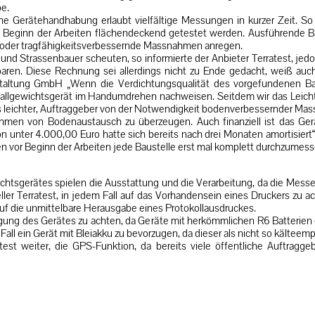
e.
che Gerätehandhabung erlaubt vielfältige Messungen in kurzer Zeit. 
or Beginn der Arbeiten flächendeckend getestet werden. Ausführende
oder tragfähigkeitsverbessernde Massnahmen anregen.
- und Strassenbauer scheuten, so informierte der Anbieter Terratest, jedo
aren. Diese Rechnung sei allerdings nicht zu Ende gedacht, weiß auch
taltung GmbH „Wenn die Verdichtungsqualität des vorgefundenen Ba
llgewichtsgerät im Handumdrehen nachweisen. Seitdem wir das Leichte
ns leichter, Auftraggeber von der Notwendigkeit bodenverbessernder Ma
hmen von Bodenaustausch zu überzeugen. Auch finanziell ist das Ger
n unter 4.000,00 Euro hatte sich bereits nach drei Monaten amortisiert“,
 vor Beginn der Arbeiten jede Baustelle erst mal komplett durchzumes
ichtsgerätes spielen die Ausstattung und die Verarbeitung, da die Mess
ller Terratest, in jedem Fall auf das Vorhandensein eines Druckers zu a
uf die unmittelbare Herausgabe eines Protokollausdruckes.
orgung des Gerätes zu achten, da Geräte mit herkömmlichen R6 Batterien 
all ein Gerät mit Bleiakku zu bevorzugen, da dieser als nicht so kälteempfi
est weiter, die GPS-Funktion, da bereits viele öffentliche Auftra