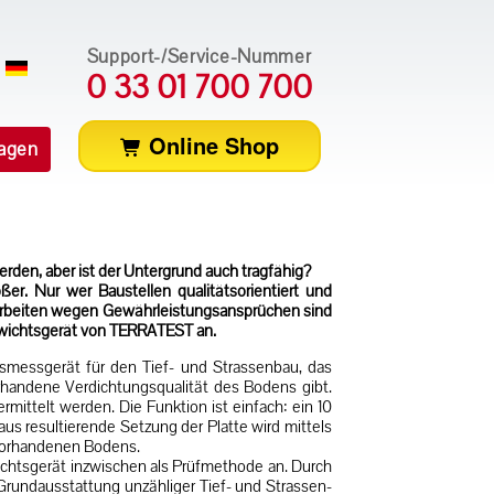
Support-/Service-Nummer
0 33 01 700 700
Online Shop
ragen
rden, aber ist der Untergrund auch tragfähig?
er. Nur wer Baustellen qualitätsorientiert und
harbeiten wegen Gewährleistungsansprüchen sind
lgewichtsgerät von TERRATEST an.
gsmessgerät für den Tief- und Strassenbau, das
orhandene Verdichtungsqualität des Bodens gibt.
mittelt werden. Die Funktion ist einfach: ein 10
us resultierende Setzung der Platte wird mittels
 vorhandenen Bodens.
chtsgerät inzwischen als Prüfmethode an. Durch
Grundausstattung unzähliger Tief- und Strassen-