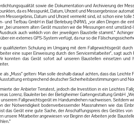
rdichtungsqualität sowie die Dokumentation und Archivierung der Mess
punkten, da es Messpunkt, Datum, Uhrzeit und Messergebnisse automati
em Messergebnis, Datum und Uhrzeit vermerkt sind, ist schon eine tolle
n- und Tiefbau GmbH in Bad Berleburg (NRW), „vor allen Dingen die ein
iter „bei unserem alten Gerät mussten wir die Messungen erst umständ-
Ausdruck auch wirklich von der jeweiligen Baustelle stammt.“ Achinger 
ht über ein externes GPS-System verfügt, da nur so die Fälschungssicherh
r qualifizierten Schulung im Umgang mit dem Fallgewichtsgerät durch 
beiter eine super Einweisung durch den Servicemitarbeiter“, sagt auch 
ir konnten das Gerät sofort auf unseren Baustellen einsetzen und 
iter.
e als „Muss“ gelten: Man solle deshalb darauf achten, dass das Leichte F
 Ausstattung entsprechend deutscher Sicherheitsbestimmungen und No
mierte der Anbieter Terratest, jedoch die Investition in ein Leichtes F
dreas Lorenz, Bauleiter bei der Bietigheimer Gartengestaltung GmbH „
 unserem Fallgewichtsgerät im Handumdrehen nachweisen. Seitdem wir 
er von der Notwendigkeit bodenverbessernder Massnahmen wie das Ein
ist das Gerät eine gute Sache, der Anschaffungspreis des Gerätes von u
ben unsere Mitarbeiter angewiesen vor Beginn der Arbeiten jede Baustel
hlen.“