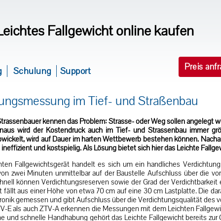
Leichtes Fallgewicht online kaufen
Preis anf
g
Schulung
Support
htungsmessung im Tief- und Straßenbau
Strassenbauer kennen das Problem: Strasse- oder Weg sollen angelegt we
inaus wird der Kostendruck auch im Tief- und Strassenbau immer größ
abwickelt, wird auf Dauer im harten Wettbewerb bestehen können. Nac
ineffizient und kostspielig. Als Lösung bietet sich hier das Leichte Fal
hten Fallgewichtsgerät handelt es sich um ein handliches Verdichtun
von zwei Minuten unmittelbar auf der Baustelle Aufschluss über die v
nell können Verdichtungsreserven sowie der Grad der Verdichtbarkeit er
 fällt aus einer Höhe von etwa 70 cm auf eine 30 cm Lastplatte. Die dara
tronik gemessen und gibt Aufschluss über die Verdichtungsqualität des
V-E als auch ZTV-A erkennen die Messungen mit dem Leichten Fallgewi
he und schnelle Handhabung gehört das Leichte Fallgewicht bereits zur 