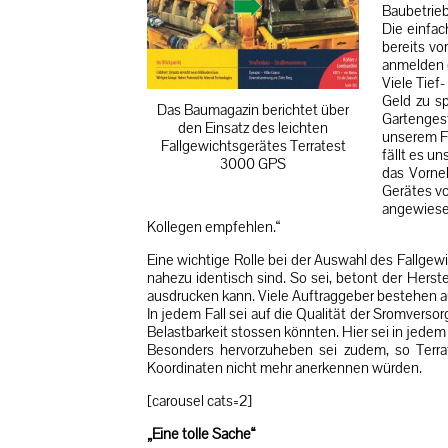
Baubetrieb
Die einfa
bereits v
anmelden 
Viele Tief
Geld zu sp
Das Baumagazin berichtet über
Gartenges
den Einsatz des leichten
unserem Fa
Fallgewichtsgerätes Terratest
fällt es u
3000 GPS
das Vorne
Gerätes vo
angewiesen
Kollegen empfehlen.“
Eine wichtige Rolle bei der Auswahl des Fallgew
nahezu identisch sind. So sei, betont der Herste
ausdrucken kann. Viele Auftraggeber bestehen a
In jedem Fall sei auf die Qualität der Sromvers
Belastbarkeit stossen könnten. Hier sei in jedem F
Besonders hervorzuheben sei zudem, so Terrat
Koordinaten nicht mehr anerkennen würden.
[carousel cats=2]
„Eine tolle Sache“