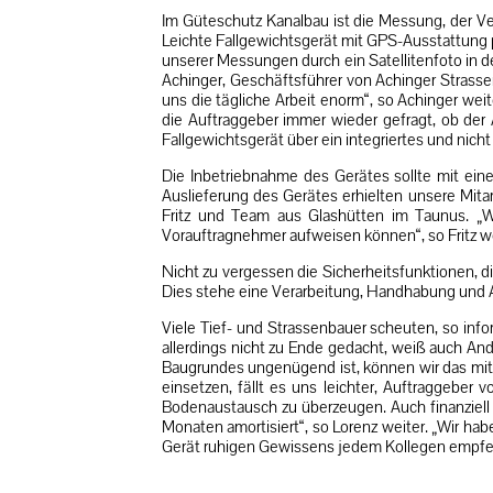
Im Güteschutz Kanalbau ist die Messung, der Ve
Leichte Fallgewichtsgerät mit GPS-Ausstattung 
unserer Messungen durch ein Satellitenfoto in d
Achinger, Geschäftsführer von Achinger Strasse
uns die tägliche Arbeit enorm“, so Achinger we
die Auftraggeber immer wieder gefragt, ob der 
Fallgewichtsgerät über ein integriertes und nic
Die Inbetriebnahme des Gerätes sollte mit eine
Auslieferung des Gerätes erhielten unsere Mitar
Fritz und Team aus Glashütten im Taunus. „W
Vorauftragnehmer aufweisen können“, so Fritz we
Nicht zu vergessen die Sicherheitsfunktionen, di
Dies stehe eine Verarbeitung, Handhabung und
Viele Tief- und Strassenbauer scheuten, so infor
allerdings nicht zu Ende gedacht, weiß auch An
Baugrundes ungenügend ist, können wir das mit
einsetzen, fällt es uns leichter, Auftraggeb
Bodenaustausch zu überzeugen. Auch finanziell 
Monaten amortisiert“, so Lorenz weiter. „Wir ha
Gerät ruhigen Gewissens jedem Kollegen empfe