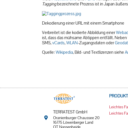
Tagging
bezeichnete Prozess ist in Japan äußerst 
Dekodierung einer URL mit einem Smartphone
Verbreitet ist die kodierte Abbildung einer
Webad
ist, dass das mühsame Abtippen entfällt. Neben
SMS,
vCards
,
WLAN
-Zugangsdaten oder
Geoda
Quelle:
Wikipedia
, Bild- und Textlizenzen siehe
A
PRODUKT
Leichtes F
TERRATEST GmbH
Leichtes 
Oranienburger Chaussee 20
16775 Löwenberger Land
OT Nassenheide