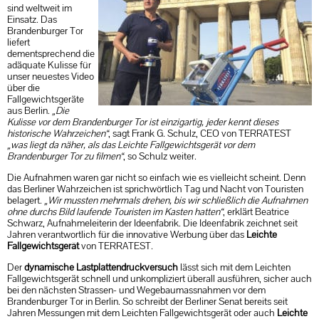
sind weltweit im
Einsatz. Das
Brandenburger Tor
liefert
dementsprechend die
adäquate Kulisse für
unser neuestes Video
über die
Fallgewichtsgeräte
aus Berlin.
„Die
Kulisse vor dem Brandenburger Tor ist einzigartig, jeder kennt dieses
historische Wahrzeichen“
, sagt Frank G. Schulz, CEO von TERRATEST
„was liegt da näher, als das Leichte Fallgewichtsgerät vor dem
Brandenburger Tor zu filmen“
, so Schulz weiter.
Die Aufnahmen waren gar nicht so einfach wie es vielleicht scheint. Denn
das Berliner Wahrzeichen ist sprichwörtlich Tag und Nacht von Touristen
belagert.
„Wir mussten mehrmals drehen, bis wir schließlich die Aufnahmen
ohne durchs Bild laufende Touristen im Kasten hatten“
, erklärt Beatrice
Schwarz, Aufnahmeleiterin der Ideenfabrik. Die Ideenfabrik zeichnet seit
Jahren verantwortlich für die innovative Werbung über das
Leichte
Fallgewichtsgerät
von TERRATEST.
Der
dynamische Lastplattendruckversuch
lässt sich mit dem Leichten
Fallgewichtsgerät schnell und unkompliziert überall ausführen, sicher auch
bei den nächsten Strassen- und Wegebaumassnahmen vor dem
Brandenburger Tor in Berlin. So schreibt der Berliner Senat bereits seit
Jahren Messungen mit dem Leichten Fallgewichtsgerät oder auch
Leichte